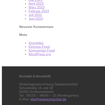
April 2023
März 2023
Februar 2023
Juli 2022
Juni 2022
Neueste Kommentare
Meta
Anmelden
Eintrags-Feed
Kommentar-Feed
WordPress.org
Kontakt & Anschrift
Kindertageseinrichtung Seebachwichtel
Schulstraße 15 und 18
91091 Großenseebach
Tel.: 09135 / 94545 – 10 (Kindergarten)
E-Mail:
kita@seebachwichtel.de