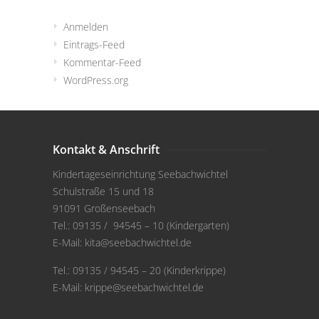
Anmelden
Eintrags-Feed
Kommentar-Feed
WordPress.org
Kontakt & Anschrift
Kindertageseinrichtung Seebachwichtel
Schulstraße 15 und 18
91091 Großenseebach
Tel.: 09135 / 94545 – 10 (Kindergarten)
E-Mail:
kita@seebachwichtel.de
Tel.: 09135 / 94545 – 20 (Kinderkrippe)
E-Mail:
krippe@seebachwichtel.de