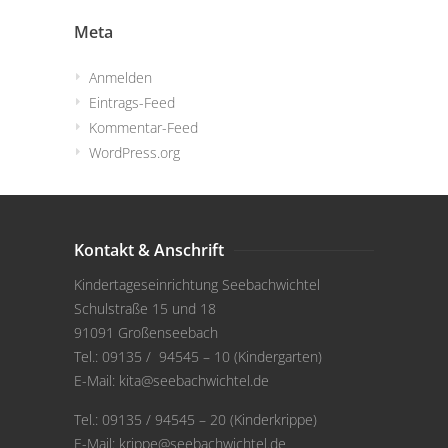
Meta
Anmelden
Eintrags-Feed
Kommentar-Feed
WordPress.org
Kontakt & Anschrift
Kindertageseinrichtung Seebachwichtel
Schulstraße 15 und 18
91091 Großenseebach
Tel.: 09135 / 94545 – 10 (Kindergarten)
E-Mail:
kita@seebachwichtel.de
Tel.: 09135 / 94545 – 20 (Kinderkrippe)
E-Mail:
krippe@seebachwichtel.de