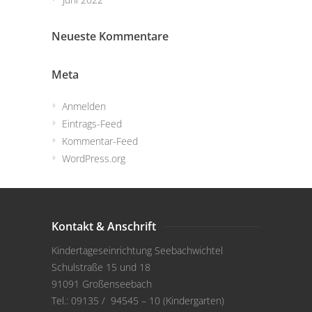
Neueste Kommentare
Meta
Anmelden
Eintrags-Feed
Kommentar-Feed
WordPress.org
Kontakt & Anschrift
Kindertageseinrichtung Seebachwichtel
Schulstraße 15 und 18
91091 Großenseebach
Tel.: 09135 / 94545 – 10 (Kindergarten)