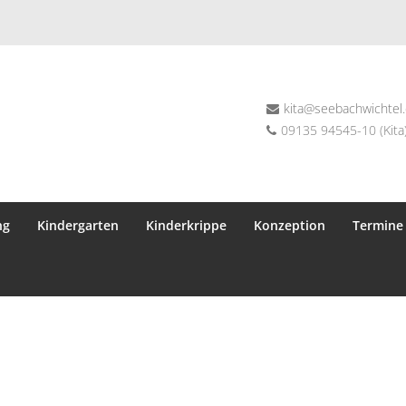
kita@seebachwichtel
09135 94545-10 (Kita)
ng
Kindergarten
Kinderkrippe
Konzeption
Termine