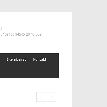
.de
 // 09135 94545-20 (Krippe)
Elternbeirat
Kontakt