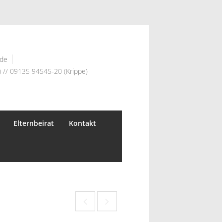
.de
 // 09135 94545-20 (Krippe)
Elternbeirat
Kontakt