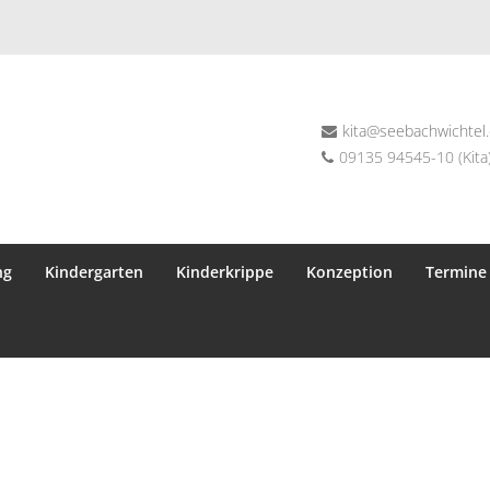
kita@seebachwichtel
09135 94545-10 (Kita)
ng
Kindergarten
Kinderkrippe
Konzeption
Termine