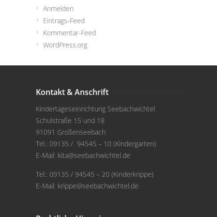
Anmelden
Eintrags-Feed
Kommentar-Feed
WordPress.org
Kontakt & Anschrift
Kindertageseinrichtung Seebachwichtel
Schulstraße 15 und 18
91091 Großenseebach
Tel.: 09135 / 94545 – 10 (Kindergarten)
E-Mail:
kita@seebachwichtel.de
Tel.: 09135 / 94545 – 20 (Kinderkrippe)
E-Mail:
krippe@seebachwichtel.de