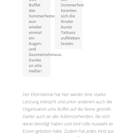
Buffet
Sommerfest
des
konnten
Sommerfestest
sich die
war
Kinder
wieder
bunte
einmal
Tattoos
ein
aufkleben
Augen-
lassen.
und
Gaumenschmaus.
Danke
an alle
Helfer!
Der Elternbeirat hat hier wieder eine starke
Leistung erbracht und unter anderem auch die
Organisation ums Buffet auf die Beine gestellt.
Danke auch an alle Außenstehenden, die sich
daran beteiligt haben und eine tolle Auswahl an
Essen geboten habe. Zudem hat jedes Kind aus