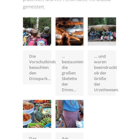
gemeistert.
Die
…
… und
Vorschulkinder
bestaunten
waren
besuchten
die
beeindruckt
den
großen
ob der
Dinopark…
Skelette
Größe
der
der
Dinos…
Urzeitwesen.
Das
Am