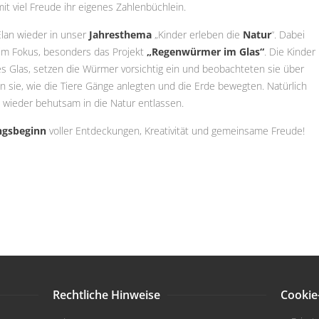
t viel Freude ihr eigenes Zahlenbüchlein.
lan wieder in unser
Jahresthema
„Kinder erleben die
Natur
“. Dabei
im Fokus, besonders das Projekt
„Regenwürmer im Glas“
. Die Kinder
s Glas, setzen die Würmer vorsichtig ein und beobachteten sie über
en sie, wie die Tiere Gänge anlegten und die Erde bewegten. Natürlich
 wieder behutsam in die Natur entlassen.
ngsbeginn
voller Entdeckungen, Kreativität und gemeinsame Freude!
Rechtliche Hinweise
Cookie