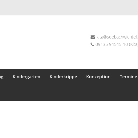
kita@seebachwichtel
09135 94545-10 (Kita)
ng
Kindergarten
Kinderkrippe
Konzeption
Termine