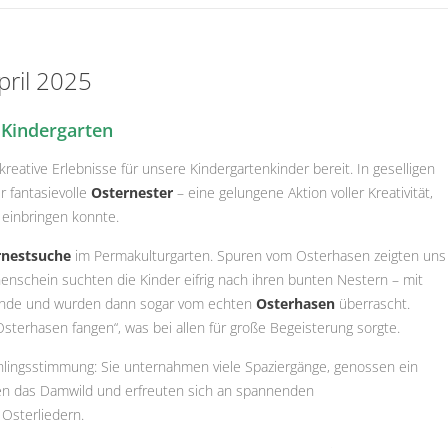
pril 2025
m
Kindergarten
kreative Erlebnisse für unsere Kindergartenkinder bereit. In geselligen
 fantasievolle
Osternester
– eine gelungene Aktion voller Kreativität,
 einbringen konnte.
rnestsuche
im Permakulturgarten. Spuren vom Osterhasen zeigten uns
nschein suchten die Kinder eifrig nach ihren bunten Nestern – mit
e Funde und wurden dann sogar vom echten
Osterhasen
überrascht.
Osterhasen fangen“, was bei allen für große Begeisterung sorgte.
hlingsstimmung: Sie unternahmen viele Spaziergänge, genossen ein
en das Damwild und erfreuten sich an spannenden
Osterliedern.