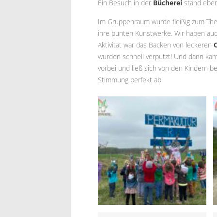
Ein Besuch in der
Bücherei
stand eben
Im Gruppenraum wurde fleißig zum Thema
ihre bunten Kunstwerke. Wir haben a
Aktivität war das Backen von leckeren
wurden schnell verputzt! Und dann ka
vorbei und ließ sich von den Kindern b
Stimmung perfekt ab.