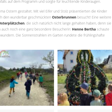
falls auf dem Programm und sorgte für leuchtende Kinderaugen.
 Ostern gestaltet. Mit viel Eifer und Stolz präsentierten die Kinder
uch den wunderbar geschmückten
Osterbrunnen
besucht! Eine weitere
Osterplätzchen
, die sich natürlich nicht lange gehalten haben, denn sie
m auch noch eine ganz besondere Besucherin:
Henne Bertha
schaute
ewundern. Die Sonnenstrahlen im Garten rundete die frühlingshafte