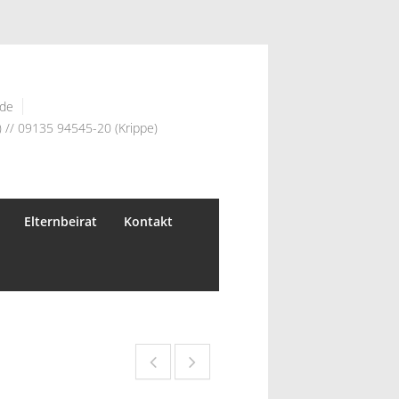
.de
 // 09135 94545-20 (Krippe)
Elternbeirat
Kontakt