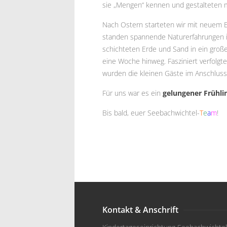
sie „Mengen“ kennen und gestalteten mi
Nach Ostern starteten wir mit neuem E
standen spannende Naturerfahrungen 
schichteten Erde und Sand in ein große
eine Woche hinweg. Fasziniert verfolgt
wurden die kleinen Gäste im Anschluss
Für uns war es ein
gelungener Frühli
Bis bald, euer Seebachwichtel-
T
e
a
m
!
Kontakt & Anschrift