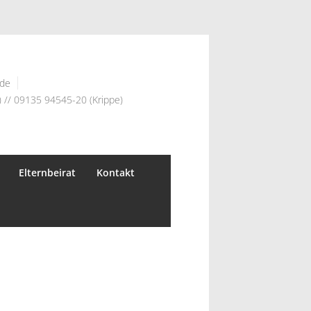
.de
 // 09135 94545-20 (Krippe)
Elternbeirat
Kontakt