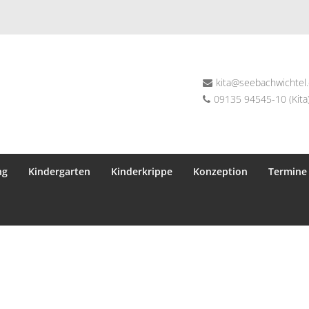
kita@seebachwichtel
09135 94545-10 (Kita)
ng
Kindergarten
Kinderkrippe
Konzeption
Termine